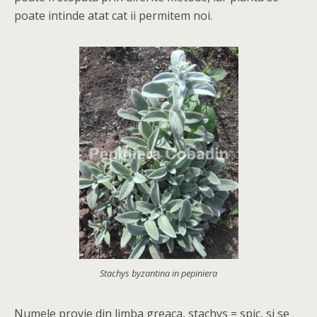
poate intinde atat cat ii permitem noi.
Stachys byzantina in pepiniera
Numele provie din limba greaca, stachys = spic, si se