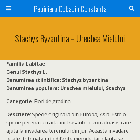
Pepiniera Cobadin Constanta
Stachys Byzantina – Urechea Mielului
Familia Labitae
Genul Stachys L.
Denumirea stiintifica:
Stachys byzantina
Denumirea populara: Urechea mielului, Stachys
Categorie
:
Flori de gradina
Descriere
:
Specie originara din Europa, Asia. Este o
specie perena cu radacini trasante, rizomatoase, care
ajuta la invadarea terenului din jur.
Aceasta invadare
poate fi stopata prin diferite metode, iar planta se